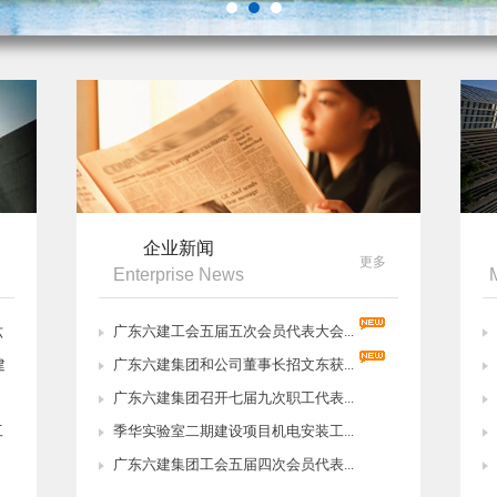
企业新闻
更多
Enterprise News
六
广东六建工会五届五次会员代表大会...
建
广东六建集团和公司董事长招文东获...
，
广东六建集团召开七届九次职工代表...
工
季华实验室二期建设项目机电安装工...
广东六建集团工会五届四次会员代表...