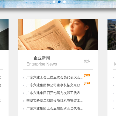
企业新闻
更多
Enterprise News
六
广东六建工会五届五次会员代表大会...
建
广东六建集团和公司董事长招文东获...
，
广东六建集团召开七届九次职工代表...
工
季华实验室二期建设项目机电安装工...
广东六建集团工会五届四次会员代表...