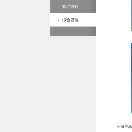
管理方针
综合管理
公司最高管