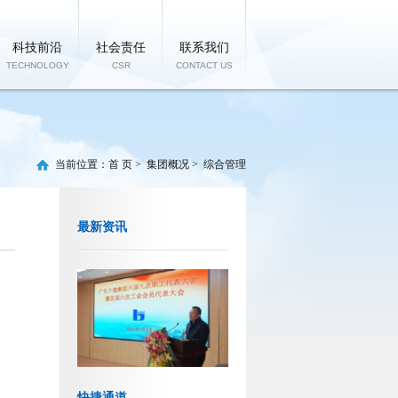
科技前沿
社会责任
联系我们
TECHNOLOGY
CSR
CONTACT US
当前位置：
首 页
>
集团概况
>
综合管理
最新资讯
快捷通道