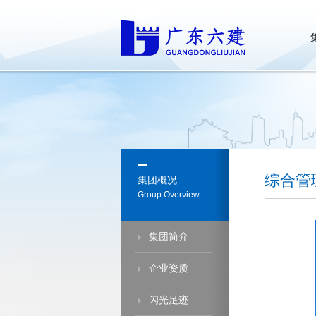
综合管
集团概况
Group Overview
集团简介
企业资质
闪光足迹