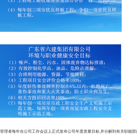
理者每年在公司工作会议上正式发布公司年度质量目标,并分解到有关职能部