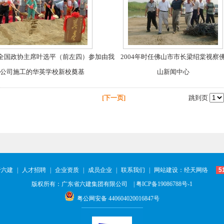
年原全国政协主席叶选平（前左四）参加由我
2004年时任佛山市市长梁绍棠视察
公司施工的华英学校新校奠基
山新闻中心
[下一页]
跳到页
于六建
|
人才招聘
|
企业资质
|
成员企业
|
联系我们
|
网站建设：经天网络
5
版权所有：广东省六建集团有限公司 |
粤ICP备19086788号-1
粤公网安备 440604020016847号