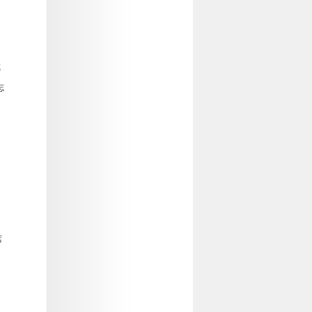
城
志
席