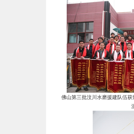
佛山第三批汶川水磨援建队伍获