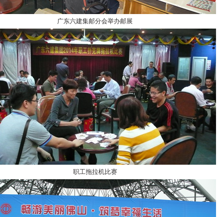
广东六建集邮分会举办邮展
职工拖拉机比赛