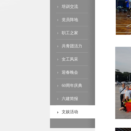
培训交流
党员阵地
职工之家
共青团活力
女工风采
迎春晚会
60周年庆典
六建简报
文娱活动