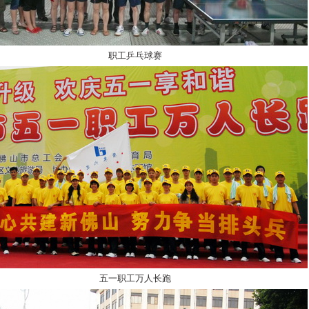
职工乒乓球赛
五一职工万人长跑