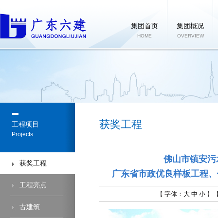
集团首页
集团概况
HOME
OVERVIEW
获奖工程
工程项目
Projects
佛山市镇安污
获奖工程
广东省市政优良样板工程、
工程亮点
【 字体：
大
中
小
】
古建筑